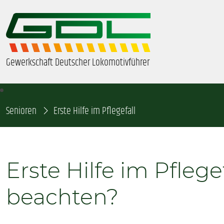
Gewerkschaft Deutscher Lokomotivführer
Senioren
ÜBER UNS
Erste Hilfe im Pflegefall
BEZIRKE & ORTSGRUPPEN
Erste Hilfe im Pflege
GDL-JUGEND
beachten?
BEAMTE