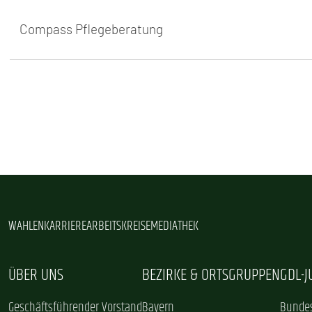
Compass Pflegeberatung
WAHLEN
KARRIERE
ARBEITSKREISE
MEDIATHEK
ÜBER UNS
BEZIRKE & ORTSGRUPPEN
GDL-
Geschäftsführender Vorstand
Bayern
Bundes