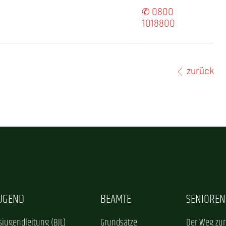
✆ 0800
1018800
zurück
JUGEND
BEAMTE
SENIOREN
jugendleitung (BJL)
Grundsätze
Der Weg zur