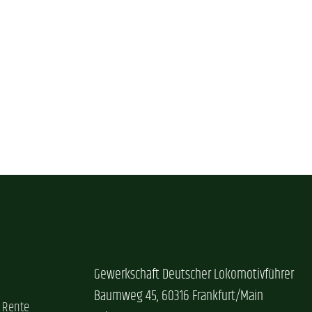
Gewerkschaft Deutscher Lokomotivführer
Baumweg 45, 60316 Frankfurt/Main
 Rente