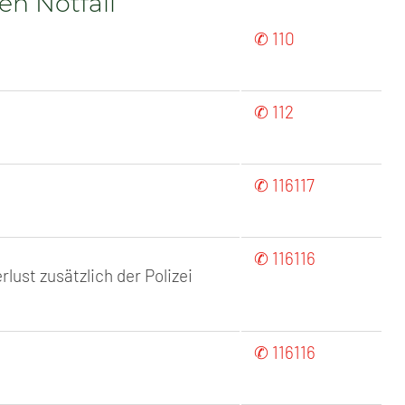
n Notfall
✆ 110
✆ 112
✆ 116117
✆ 116116
lust zusätzlich der Polizei
✆ 116116