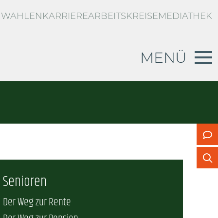
WAHLEN
KARRIERE
ARBEITSKREISE
MEDIATHEK
MENÜ
RBLICK
d
g zur privaten Unfallversicherung
n
US
Senioren
Der Weg zur Rente