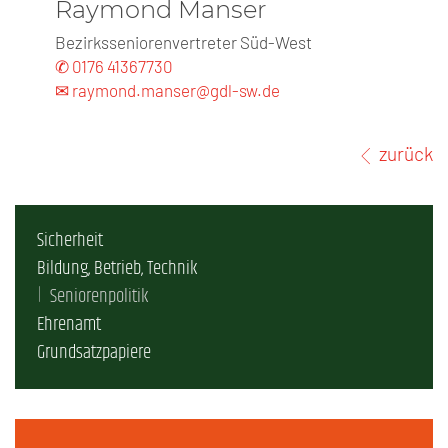
Raymond Manser
Bezirksseniorenvertreter Süd-West
✆ 0176 41367730
✉ raymond.manser@gdl-sw.de
zurück
Sicherheit
Bildung, Betrieb, Technik
Seniorenpolitik
Ehrenamt
Grundsatzpapiere