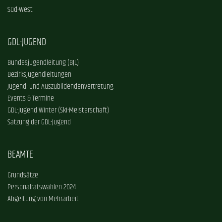
Süd-West
GDL-JUGEND
Bundesjugendleitung (BJL)
Bezirksjugendleitungen
Jugend- und Auszubildendenvertretung
Events & Termine
GDL-Jugend Winter (Ski-Meisterschaft)
Satzung der GDL-Jugend
BEAMTE
Grundsätze
Personalratswahlen 2024
Abgeltung von Mehrarbeit