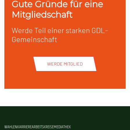
Gute Gründe für eine
Mitgliedschaft
Werde Teil einer starken GDL-
Gemeinschaft
WERDE MITGLIED
WAHLEN
KARRIERE
ARBEITSKREISE
MEDIATHEK