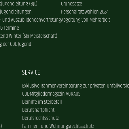
jugendleitung (BJL)
Grundsätze
sjugendleitungen
Personalratswahlen 2024
- und Auszubildendenvertretung
Abgeltung von Mehrarbeit
 & Termine
gend Winter (Ski-Meisterschaft)
g der GDL-Jugend
SERVICE
Exklusive Rahmenvereinbarung zur privaten Unfallversi
GDL-Mitgliedermagazin VORAUS
Beihilfe im Sterbefall
Berufshaftpflicht
Berufsrechtsschutz
G)
Familien- und Wohnungsrechtsschutz