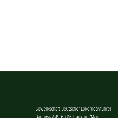
Gewerkschaft Deutscher Lokomotivführer
Baumweg 45, 60316 Frankfurt/Main