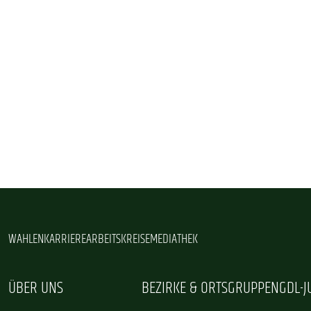
WAHLEN
KARRIERE
ARBEITSKREISE
MEDIATHEK
ÜBER UNS
BEZIRKE & ORTSGRUPPEN
GDL-