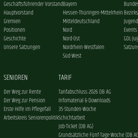
Geschäftsführender Vorstand
Bayern
Bundes
Hauptvorstand
Hessen-Thüringen-Mittelrhein
Bezirk
Gremien
Mitteldeutschland
Jugend
Positionen
Nord
Events
Geschichte
Nord-Ost
GDL-Ju
Unsere Satzungen
Nordrhein-Westfalen
Satzun
Süd-West
SENIOREN
TARIF
Der Weg zur Rente
Tarifabschluss 2026 DB AG
Der Weg zur Pension
Infomaterial & Downloads
Erste Hilfe im Pflegefall
35-Stunden-Woche
Arbeitskreis Seniorenpolitik
Schichtarbeit
Job-Ticket (DB AG)
Grundsätzliche Fünf-Tage-Woche (DB A