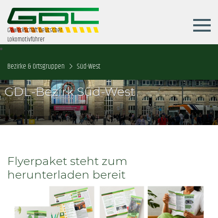
Gewerkschaft Deutscher
Lokomotivführer
Bezirke & Ortsgruppen
Süd-West
GDL-Bezirk Süd-West
Flyerpaket steht zum
herunterladen bereit