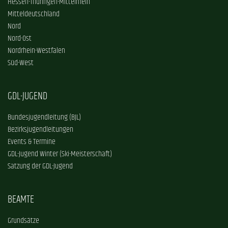
Hessen-Thüringen-Mittelrhein
Mitteldeutschland
Nord
Nord-Ost
Nordrhein-Westfalen
Süd-West
GDL-JUGEND
Bundesjugendleitung (BJL)
Bezirksjugendleitungen
Events & Termine
GDL-Jugend Winter (Ski-Meisterschaft)
Satzung der GDL-Jugend
BEAMTE
Grundsätze