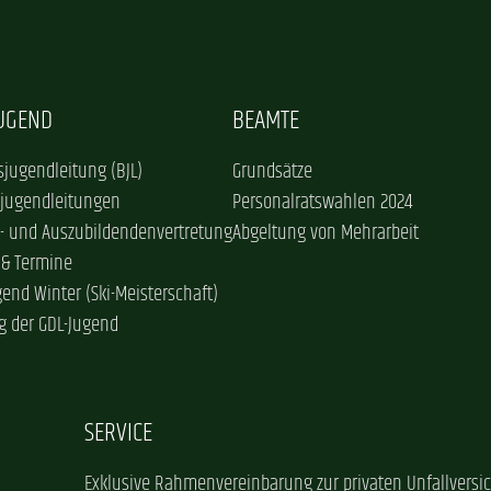
JUGEND
BEAMTE
jugendleitung (BJL)
Grundsätze
sjugendleitungen
Personalratswahlen 2024
- und Auszubildendenvertretung
Abgeltung von Mehrarbeit
 & Termine
gend Winter (Ski-Meisterschaft)
g der GDL-Jugend
SERVICE
Exklusive Rahmenvereinbarung zur privaten Unfallversi