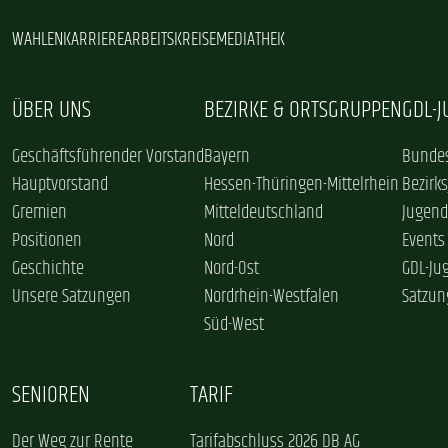
WAHLEN
KARRIERE
ARBEITSKREISE
MEDIATHEK
ÜBER UNS
BEZIRKE & ORTSGRUPPEN
GDL-
Geschäftsführender Vorstand
Bayern
Bundes
Hauptvorstand
Hessen-Thüringen-Mittelrhein
Bezirk
Gremien
Mitteldeutschland
Jugend
Positionen
Nord
Events
Geschichte
Nord-Ost
GDL-Ju
Unsere Satzungen
Nordrhein-Westfalen
Satzun
Süd-West
SENIOREN
TARIF
Der Weg zur Rente
Tarifabschluss 2026 DB AG