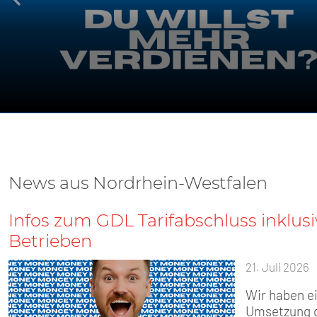
GDL-Bezirk 
SENIOREN
TARIF
SERVICE
MITGLIEDSCHAFT
PRESSE
News aus Nordrhein-Westfalen
Infos zum GDL Tarifabschluss inklus
Betrieben
21. Juli 2026
Wir haben ei
Umsetzung d