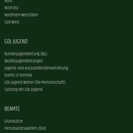
Nord
Nord-Ost
Nordrhein-Westfalen
Süd-West
GDL-JUGEND
Bundesjugendleitung (BJL)
Bezirksjugendleitungen
Jugend- und Auszubildendenvertretung
Events & Termine
GDL-Jugend Winter (Ski-Meisterschaft)
Satzung der GDL-Jugend
BEAMTE
Grundsätze
Personalratswahlen 2024