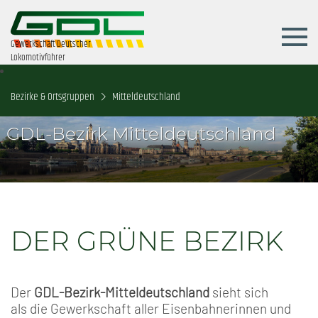
Gewerkschaft Deutscher
Lokomotivführer
Bezirke & Ortsgruppen
Mitteldeutschland
GDL-Bezirk Mitteldeutschland
DER GRÜNE BEZIRK
Der
GDL-Bezirk-Mitteldeutschland
sieht sich
als die Gewerkschaft aller Eisenbahnerinnen und