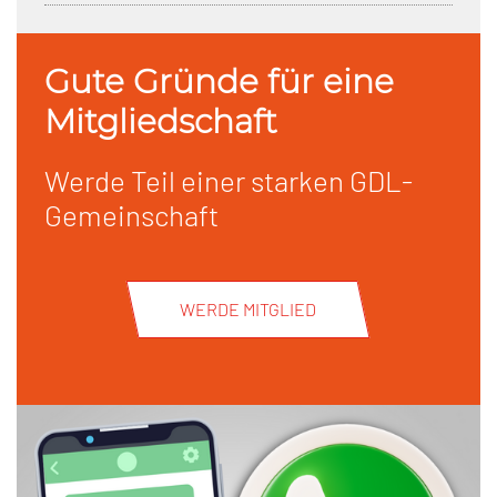
Gute Gründe für eine
Mitgliedschaft
Werde Teil einer starken GDL-
Gemeinschaft
WERDE MITGLIED