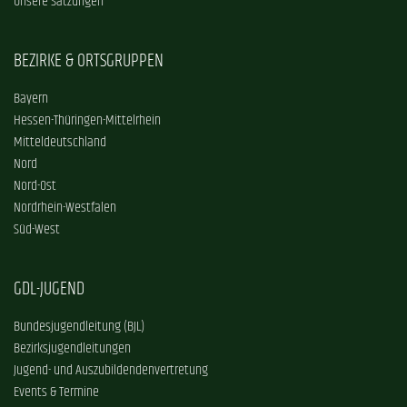
Unsere Satzungen
BEZIRKE & ORTSGRUPPEN
Bayern
Hessen-Thüringen-Mittelrhein
Mitteldeutschland
Nord
Nord-Ost
Nordrhein-Westfalen
Süd-West
GDL-JUGEND
Bundesjugendleitung (BJL)
Bezirksjugendleitungen
Jugend- und Auszubildendenvertretung
Events & Termine