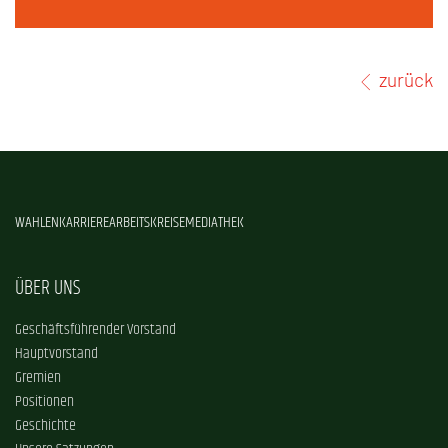
zurück
WAHLEN
KARRIERE
ARBEITSKREISE
MEDIATHEK
ÜBER UNS
Geschäftsführender Vorstand
Hauptvorstand
Gremien
Positionen
Geschichte