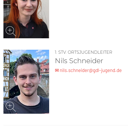
1. STV. ORTSJUGENDLEITER
Nils Schneider
✉ ni­ls.schneider@gdl-jugend.de