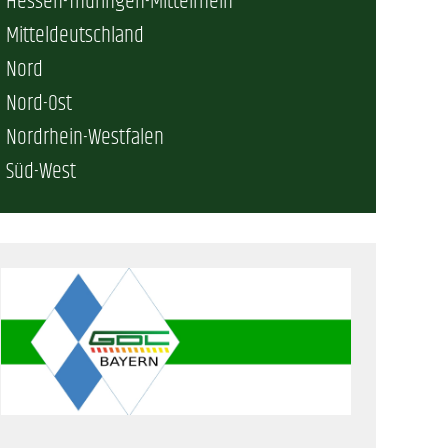
Hessen-Thüringen-Mittelrhein
Mitteldeutschland
erschaft)
Nord
Nord-Ost
che (DB AG)
tsschutz
Nordrhein-Westfalen
Süd-West
r als nur Plus (DB AG)
ung