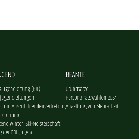
JUGEND
BEAMTE
jugendleitung (BJL)
Grundsätze
sjugendleitungen
Personalratswahlen 2024
- und Auszubildendenvertretung
Abgeltung von Mehrarbeit
 & Termine
gend Winter (Ski-Meisterschaft)
g der GDL-Jugend