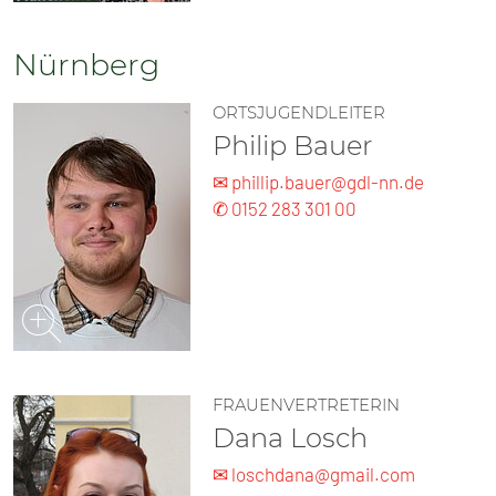
Nürnberg
ORTSJUGENDLEITER
Philip Bauer
✉ phillip.bauer@gdl-nn.de
✆ 0152 283 301 00
FRAUENVERTRETERIN
Dana Losch
✉ lo­schdana@gmail.com