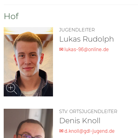
SENIOREN
Hof
TARIF
JUGENDLEITER
SERVICE
Lukas Rudolph
✉ lukas-96@online.de
MITGLIEDSCHAFT
PRESSE
STV. ORTSJUGENDLEITER
Denis Knoll
✉ d.knoll@gdl-jugend.de