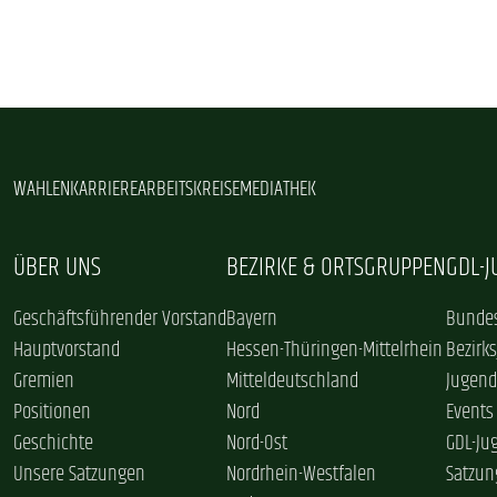
WAHLEN
KARRIERE
ARBEITSKREISE
MEDIATHEK
ÜBER UNS
BEZIRKE & ORTSGRUPPEN
GDL-
Geschäftsführender Vorstand
Bayern
Bundes
Hauptvorstand
Hessen-Thüringen-Mittelrhein
Bezirk
Gremien
Mitteldeutschland
Jugend
Positionen
Nord
Events
Geschichte
Nord-Ost
GDL-Ju
Unsere Satzungen
Nordrhein-Westfalen
Satzun