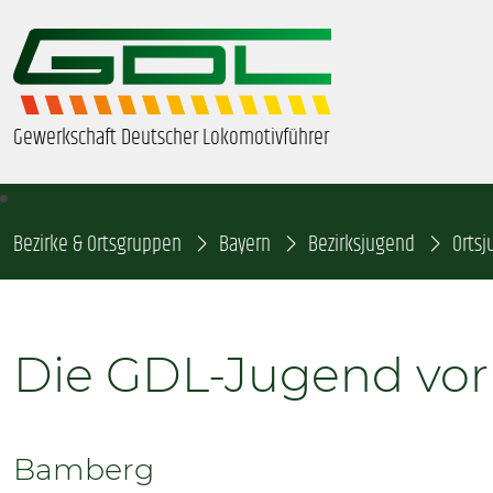
Gewerkschaft Deutscher Lokomotivführer
Bezirke & Ortsgruppen
ÜBER UNS
Bayern
Bezirksjugend
Orts
BEZIRKE & ORTSGRUPPEN
Die GDL-Jugend vor
GDL-JUGEND
BEAMTE
Bamberg