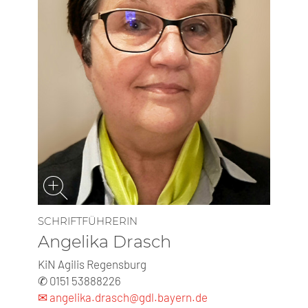
SCHRIFTFÜHRERIN
Angelika Drasch
KiN Agilis Regensburg
✆ 0151 53888226
✉ angelika.drasch@gdl.bayern.de