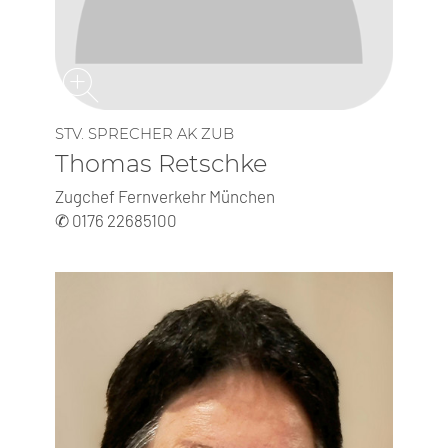
STV. SP­RE­CHER AK ZUB
Thomas Retschke
Zugchef Fernverkehr München
✆ 0176 22685100