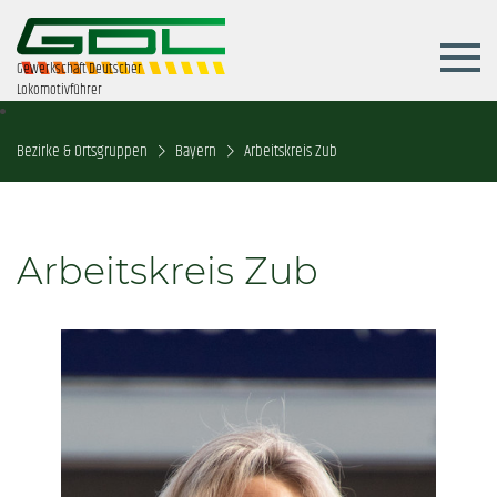
Gewerkschaft Deutscher
Lokomotivführer
Bezirke & Ortsgruppen
Bayern
Arbeitskreis Zub
Arbeitskreis Zub