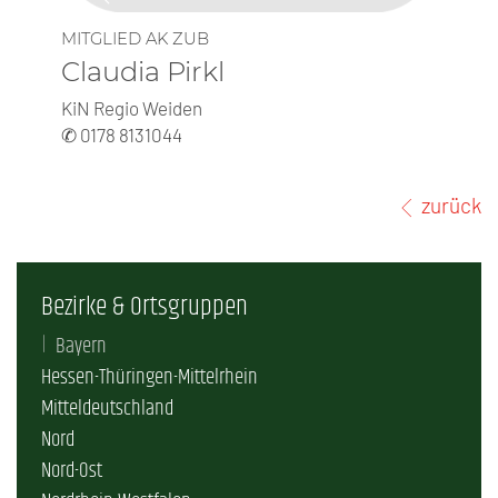
MITGLIED AK ZUB
Claudia Pirkl
KiN Regio Weiden
✆ 0178 8131044
zurück
Bezirke & Ortsgruppen
Bayern
Hessen-Thüringen-Mittelrhein
Mitteldeutschland
Nord
Nord-Ost