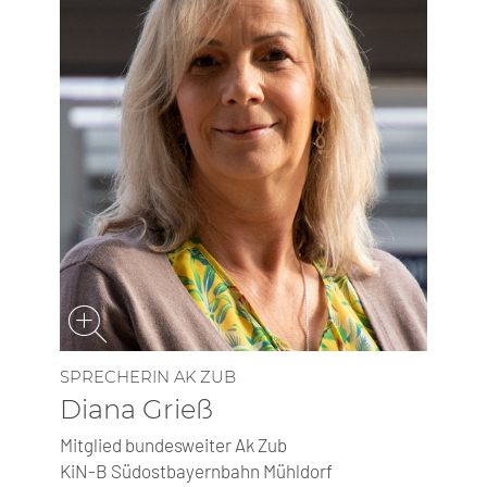
SP­RE­CHE­RIN AK ZUB
Diana Grieß
Mitglied bundesweiter Ak Zub
KiN-B Südostbayern­bahn Mühldorf