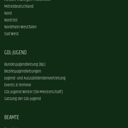
Mitteldeutschland
Nord
Nord-Ost
Nordrhein-Westfalen
Süd-West
GDL-JUGEND
Bundesjugendleitung (BJL)
Bezirksjugendleitungen
Jugend- und Auszubildendenvertretung
Events & Termine
GDL-Jugend Winter (Ski-Meisterschaft)
Satzung der GDL-Jugend
BEAMTE