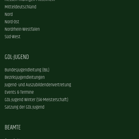
Mitteldeutschland
Nord
Nord-Ost
Nordrhein-Westfalen
Süd-West
GDL-JUGEND
Bundesjugendleitung (BJL)
Bezirksjugendleitungen
Jugend- und Auszubildendenvertretung
Events & Termine
GDL-Jugend Winter (Ski-Meisterschaft)
Satzung der GDL-Jugend
BEAMTE