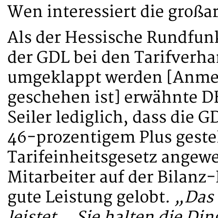
Wen interessiert die großa
Als der Hessische Rundfunk
der GDL bei den Tarifverh
umgeklappt werden [Anmer
geschehen ist] erwähnte D
Seiler lediglich, dass die
46-prozentigem Plus gestel
Tarifeinheitsgesetz angew
Mitarbeiter auf der Bilanz
gute Leistung gelobt.
„Das 
leistet… Sie halten die Di