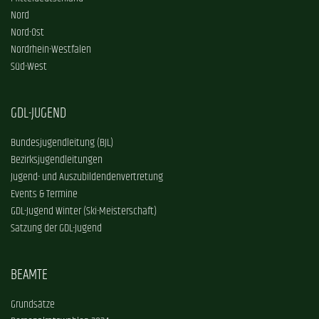
Nord
Nord-Ost
Nordrhein-Westfalen
Süd-West
GDL-JUGEND
Bundesjugendleitung (BJL)
Bezirksjugendleitungen
Jugend- und Auszubildendenvertretung
Events & Termine
GDL-Jugend Winter (Ski-Meisterschaft)
Satzung der GDL-Jugend
BEAMTE
Grundsätze