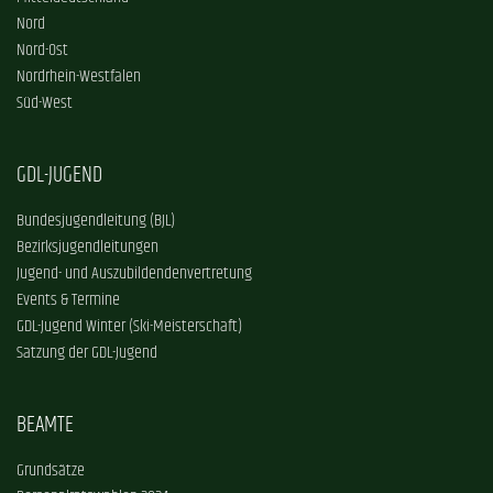
Nord
Nord-Ost
Nordrhein-Westfalen
Süd-West
GDL-JUGEND
Bundesjugendleitung (BJL)
Bezirksjugendleitungen
Jugend- und Auszubildendenvertretung
Events & Termine
GDL-Jugend Winter (Ski-Meisterschaft)
Satzung der GDL-Jugend
BEAMTE
Grundsätze