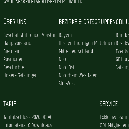
WAHLEN
KARRIERE
ARBEITSKREISE
MEDIATHEK
ÜBER UNS
BEZIRKE & ORTSGRUPPEN
GDL-
Geschäftsführender Vorstand
Bayern
Bundes
Hauptvorstand
Hessen-Thüringen-Mittelrhein
Bezirk
Gremien
Mitteldeutschland
Events
Positionen
Nord
GDL-Ju
Geschichte
Nord-Ost
Satzun
Unsere Satzungen
Nordrhein-Westfalen
Süd-West
TARIF
SERVICE
Tarifabschluss 2026 DB AG
Exklusive Rahm
Infomaterial & Downloads
GDL-Mitglieder