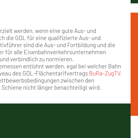
rzielt werden, wenn eine gute Aus- und
ch die GDL für eine qualifizierte Aus- und
ivführer sind die Aus- und Fortbildung und die
er für alle Eisenbahnverkehrsunternehmen
und verbindlich zu normieren.
emessen entlohnt werden, egal bei welcher Bahn
Niveau des GDL-Flächentarifvertrags
BuRa-ZugTV
.
 Wettbewerbsbedingungen zwischen den
 Schiene nicht länger benachteiligt wird.