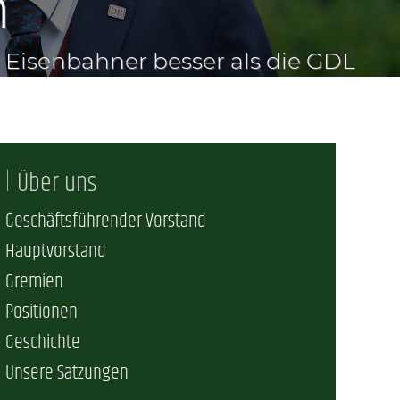
n
erschaft)
che (DB AG)
tsschutz
r als nur Plus (DB AG)
ung
Über uns
Geschäftsführender Vorstand
Hauptvorstand
Gremien
Positionen
Geschichte
Unsere Satzungen