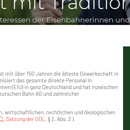
 mit Traditio
Positionen
Nord
GDL-Jugend Winter (Ski-Meist
Arbeitskreis Seniorenpolitik
Schichtarbeit
Berufshaftpflicht
Mitgliedsbeiträge
Geschichte
Nord-Ost
Satzung der GDL-Jugend
Job-Ticket (DB AG)
Berufsrechtsschutz
Unsere Satzungen
Nordrhein-Westfalen
Grundsätzliche Fünf-Tage-Wo
Familien- und Wohnungsrech
Süd-West
Erhöhung des Entgeltes - Meh
Freizeit- und Unfallversicher
Ratgeber & Downloads
t mit über 150 Jahren die älteste Gewerkschaft in
isiert das gesamte direkte Personal in
Technikbroschüren
men (EIU) in ganz Deutschland und hat inzwischen
 Deutschen Bahn AG und zahlreicher
Versichertenberater
en, wirtschaftlichen, rechtlichen und ökologischen
Werbemittel
Satzung der GDL
, § 2, Abs. 2 ).