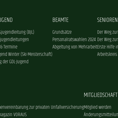
JUGEND
BEAMTE
SENIOREN
jugendleitung (BJL)
Grundsätze
Der Weg zur
sjugendleitungen
Personalratswahlen 2024
Der Weg zur
 & Termine
Abgeltung von Mehrarbeit
Erste Hilfe 
gend Winter (Ski-Meisterschaft)
Arbeitskreis
g der GDL-Jugend
MITGLIEDSCHAFT
envereinbarung zur privaten Unfallversicherung
Mitglied werden
magazin VORAUS
Änderungsmitteilu