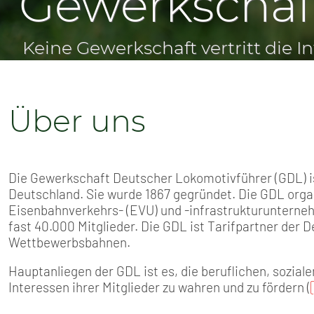
Gewerkschaft
SENIOREN
TARIF
SERVICE
Über uns
MITGLIEDSCHAFT
PRESSE
Die Gewerkschaft Deutscher Lokomotivführer (GDL) is
Deutschland. Sie wurde 1867 gegründet. Die GDL organ
Eisenbahnverkehrs- (EVU) und -infrastrukturunterneh
fast 40.000 Mitglieder. Die GDL ist Tarifpartner der
Wettbewerbsbahnen.
Hauptanliegen der GDL ist es, die beruflichen, sozial
Interessen ihrer Mitglieder zu wahren und zu fördern (