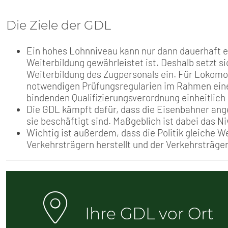
Die Ziele der GDL
Ein hohes Lohnniveau kann nur dann dauerhaft e
Weiterbildung gewährleistet ist. Deshalb setzt si
Weiterbildung des Zugpersonals ein. Für Lokomot
notwendigen Prüfungsregularien im Rahmen ein
bindenden Qualifizierungsverordnung einheitlich 
Die GDL kämpft dafür, dass die Eisenbahner ang
sie beschäftigt sind. Maßgeblich ist dabei das 
Wichtig ist außerdem, dass die Politik gleiche
Verkehrsträgern herstellt und der Verkehrsträger
Ihre GDL vor Ort