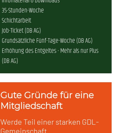
Infomaterial & Downloads
35-Stunden-Woche
erschaft)
Schichtarbeit
Job-Ticket (DB AG)
che (DB AG)
tsschutz
Grundsätzliche Fünf-Tage-Woche (DB AG)
Erhöhung des Entgeltes - Mehr als nur Plus
r als nur Plus (DB AG)
ung
(DB AG)
Gute Gründe für eine
Mitgliedschaft
Werde Teil einer starken GDL-
Gemeinschaft