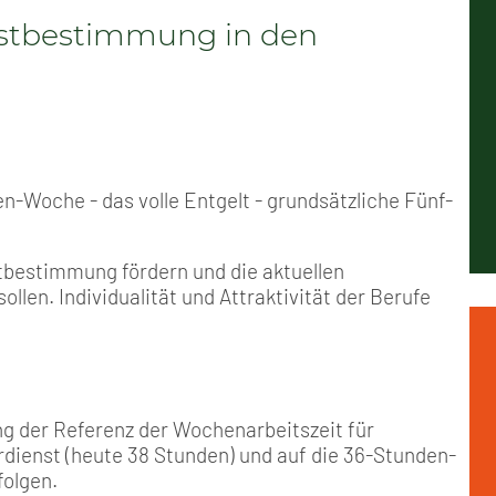
Positionen
Nord
Events & Termine
Arbeitskreis Seniorenpolitik
Schichtarbeit
Berufshaftpflicht
Mitgliedsbeiträge
bstbestimmung in den
Geschichte
Nord-Ost
GDL-Jugend Winter (Ski-Meist
Job-Ticket (DB AG)
Berufsrechtsschutz
Unsere Satzungen
Nordrhein-Westfalen
Satzung der GDL-Jugend
Grundsätzliche Fünf-Tage-Wo
Familien- und Wohnungsrech
Süd-West
Erhöhung des Entgeltes - Meh
Freizeit- und Unfallversicher
en-Woche - das volle Entgelt - grundsätzliche Fünf-
Ratgeber & Downloads
stbestimmung fördern und die aktuellen
en. Individualität und Attraktivität der Berufe
Technikbroschüren
Versichertenberater
ng der Referenz der Wochenarbeitszeit für
Werbemittel
dienst (heute 38 Stunden) und auf die 36-Stunden-
folgen.