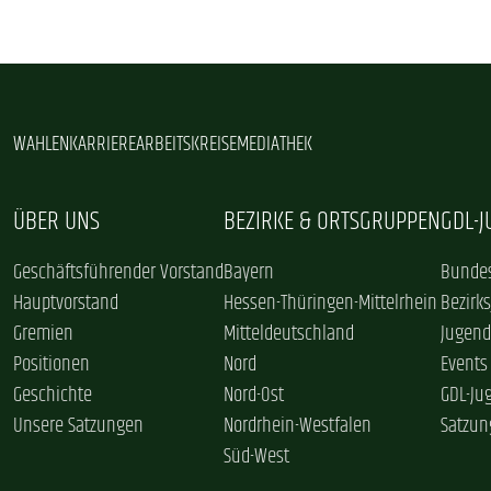
WAHLEN
KARRIERE
ARBEITSKREISE
MEDIATHEK
ÜBER UNS
BEZIRKE & ORTSGRUPPEN
GDL-
Geschäftsführender Vorstand
Bayern
Bundes
Hauptvorstand
Hessen-Thüringen-Mittelrhein
Bezirk
Gremien
Mitteldeutschland
Jugend
Positionen
Nord
Events
Geschichte
Nord-Ost
GDL-Ju
Unsere Satzungen
Nordrhein-Westfalen
Satzun
Süd-West