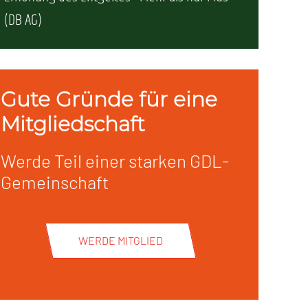
(DB AG)
Gute Gründe für eine
Mitgliedschaft
Werde Teil einer starken GDL-
Gemeinschaft
WERDE MITGLIED