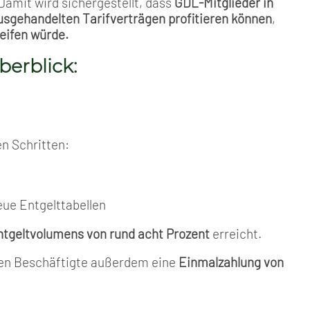
Damit wird sichergestellt, dass
GDL-Mitglieder in
usgehandelten Tarifverträgen profitieren können
,
eifen würde.
berblick:
n Schritten:
eue Entgelttabellen
tgeltvolumens von rund acht Prozent
erreicht.
lten Beschäftigte außerdem eine
Einmalzahlung von