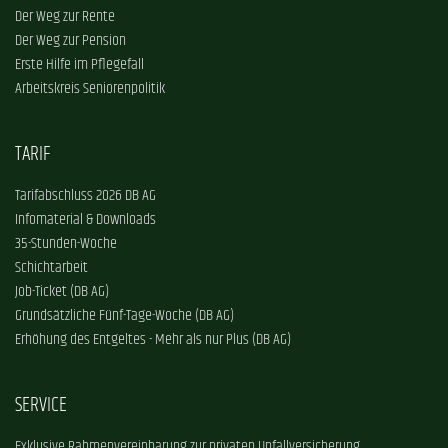
Der Weg zur Rente
Der Weg zur Pension
Erste Hilfe im Pflegefall
Arbeitskreis Seniorenpolitik
TARIF
Tarifabschluss 2026 DB AG
Infomaterial & Downloads
35-Stunden-Woche
Schichtarbeit
Job-Ticket (DB AG)
Grundsätzliche Fünf-Tage-Woche (DB AG)
Erhöhung des Entgeltes - Mehr als nur Plus (DB AG)
SERVICE
Exklusive Rahmenvereinbarung zur privaten Unfallversicherung