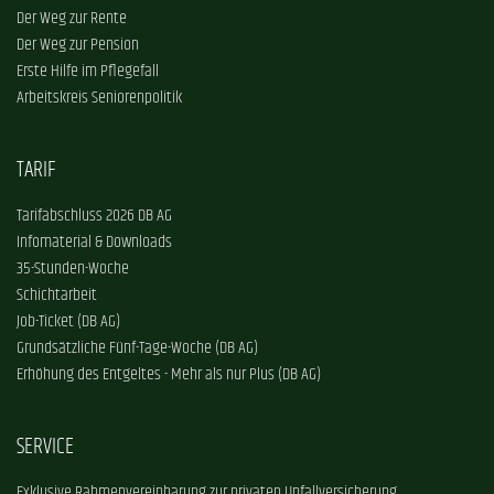
Der Weg zur Rente
Der Weg zur Pension
Erste Hilfe im Pflegefall
Arbeitskreis Seniorenpolitik
TARIF
Tarifabschluss 2026 DB AG
Infomaterial & Downloads
35-Stunden-Woche
Schichtarbeit
Job-Ticket (DB AG)
Grundsätzliche Fünf-Tage-Woche (DB AG)
Erhöhung des Entgeltes - Mehr als nur Plus (DB AG)
SERVICE
Exklusive Rahmenvereinbarung zur privaten Unfallversicherung