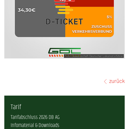
Foto: Gewerkschaft Deutscher Lokomotivführer
zurück
Tarif
Tarifabschluss 2026 DB AG
Infomaterial & Downloads