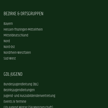
BEZIRKE & ORTSGRUPPEN
Bayern
Hessen-Thüringen-Mittelrhein
Mitteldeutschland
Nord
Nord-Ost
Nordrhein-Westfalen
Süd-West
GDL-JUGEND
Bundesjugendleitung (BJL)
Bezirksjugendleitungen
Jugend- und Auszubildendenvertretung
Events & Termine
GDL-Jugend Winter (Ski-Meisterschaft)