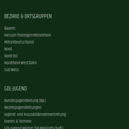
BEZIRKE & ORTSGRUPPEN
Bayern
Hessen-Thüringen-Mittelrhein
Mitteldeutschland
Nord
Nord-Ost
Nordrhein-Westfalen
Süd-West
GDL-JUGEND
Bundesjugendleitung (BJL)
Bezirksjugendleitungen
Jugend- und Auszubildendenvertretung
Events & Termine
GDL-Jugend Winter (Ski-Meisterschaft)