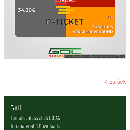
Foto: Gewerkschaft Deutscher Lokomotivführer
zurück
Tarif
Tarifabschluss 2026 DB AG
Infomaterial & Downloads