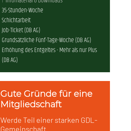
Infomaterial & Downloads
35-Stunden-Woche
erschaft)
Schichtarbeit
Job-Ticket (DB AG)
che (DB AG)
tsschutz
Grundsätzliche Fünf-Tage-Woche (DB AG)
Erhöhung des Entgeltes - Mehr als nur Plus
r als nur Plus (DB AG)
ung
(DB AG)
Gute Gründe für eine
Mitgliedschaft
Werde Teil einer starken GDL-
Gemeinschaft