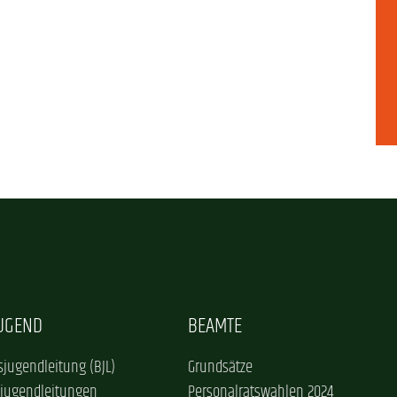
JUGEND
BEAMTE
jugendleitung (BJL)
Grundsätze
sjugendleitungen
Personalratswahlen 2024