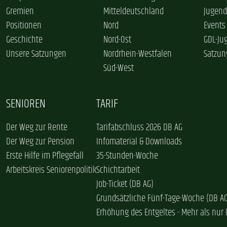
Gremien
Mitteldeutschland
Jugend
Positionen
Nord
Events
Geschichte
Nord-Ost
GDL-Ju
Unsere Satzungen
Nordrhein-Westfalen
Satzun
Süd-West
SENIOREN
TARIF
Der Weg zur Rente
Tarifabschluss 2026 DB AG
Der Weg zur Pension
Infomaterial & Downloads
Erste Hilfe im Pflegefall
35-Stunden-Woche
Arbeitskreis Seniorenpolitik
Schichtarbeit
Job-Ticket (DB AG)
Grundsätzliche Fünf-Tage-Woche (DB A
Erhöhung des Entgeltes - Mehr als nur 