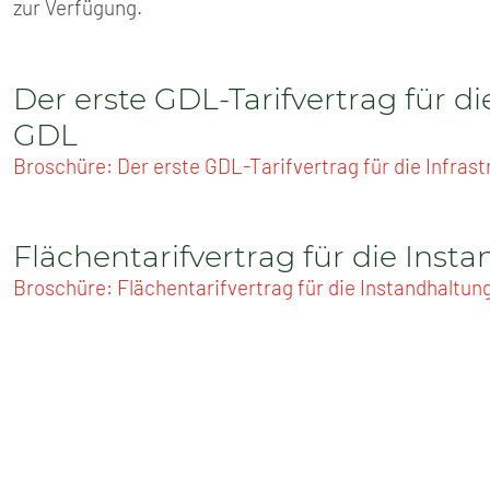
SENIOREN
zur Verfügung.
TARIF
Der erste GDL-Tarifvertrag für die
SERVICE
GDL
Broschüre: Der erste GDL-Tarifvertrag für die Infrast
MITGLIEDSCHAFT
PRESSE
Flächentarifvertrag für die Inst
Broschüre: Flächentarifvertrag für die Instandhaltun