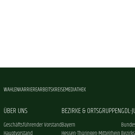
WAHLEN
KARRIERE
ARBEITSKREISE
MEDIATHEK
ÜBER UNS
BEZIRKE & ORTSGRUPPEN
GDL-
Geschäftsführender Vorstand
Bayern
Bundes
Hauptvorstand
Hessen-Thüringen-Mittelrhein
Bezirk