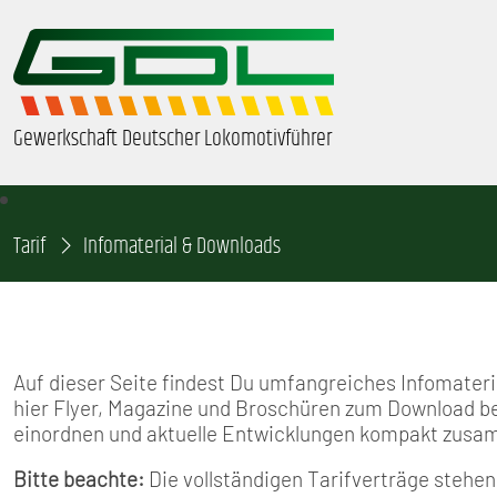
Gewerkschaft Deutscher Lokomotivführer
Tarif
ÜBER UNS
Infomaterial & Downloads
BEZIRKE & ORTSGRUPPEN
GDL-JUGEND
Auf dieser Seite findest Du umfangreiches Infomateria
hier Flyer, Magazine und Broschüren zum Download ber
BEAMTE
einordnen und aktuelle Entwicklungen kompakt zus
Bitte beachte:
Die vollständigen Tarifverträge stehen