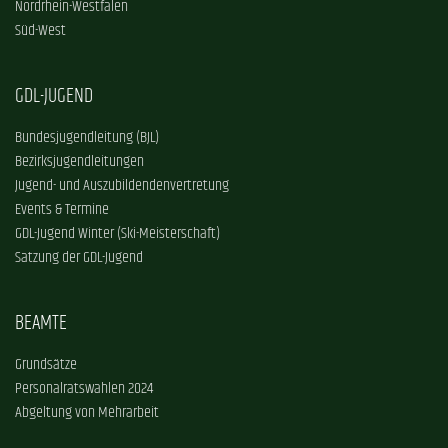
Nordrhein-Westfalen
Süd-West
GDL-JUGEND
Bundesjugendleitung (BJL)
Bezirksjugendleitungen
Jugend- und Auszubildendenvertretung
Events & Termine
GDL-Jugend Winter (Ski-Meisterschaft)
Satzung der GDL-Jugend
BEAMTE
Grundsätze
Personalratswahlen 2024
Abgeltung von Mehrarbeit