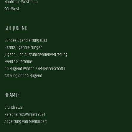
Nordrhein-Westfalen
Süd-West
GDL-JUGEND
Bundesjugendleitung (BJL)
Bezirksjugendleitungen
Jugend- und Auszubildendenvertretung
Events & Termine
GDL-Jugend Winter (Ski-Meisterschaft)
Satzung der GDL-Jugend
BEAMTE
Grundsätze
Personalratswahlen 2024
Abgeltung von Mehrarbeit