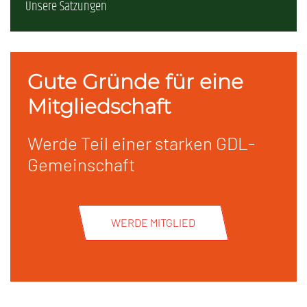
Unsere Satzungen
Gute Gründe für eine
Mitgliedschaft
Werde Teil einer starken GDL-
Gemeinschaft
WERDE MITGLIED