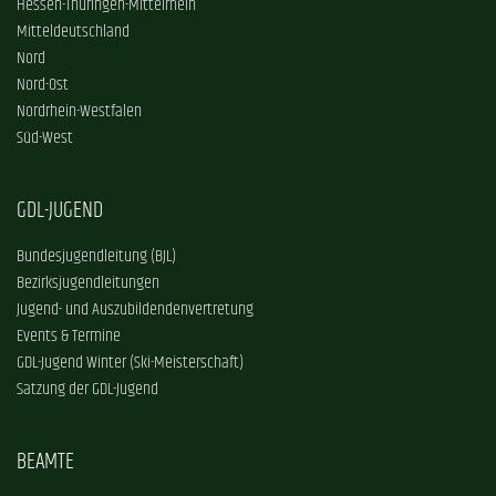
Hessen-Thüringen-Mittelrhein
Mitteldeutschland
Nord
Nord-Ost
Nordrhein-Westfalen
Süd-West
GDL-JUGEND
Bundesjugendleitung (BJL)
Bezirksjugendleitungen
Jugend- und Auszubildendenvertretung
Events & Termine
GDL-Jugend Winter (Ski-Meisterschaft)
Satzung der GDL-Jugend
BEAMTE