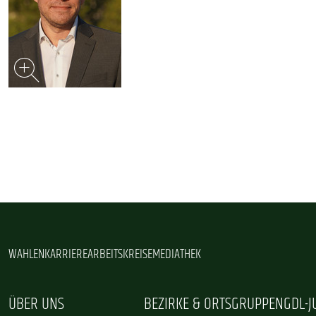
WAHLEN
KARRIERE
ARBEITSKREISE
MEDIATHEK
ÜBER UNS
BEZIRKE & ORTSGRUPPEN
GDL-