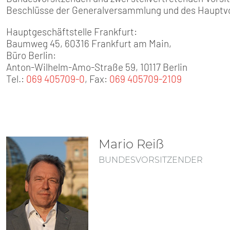
SENIOREN
Beschlüsse der Generalversammlung und des Hauptvo
TARIF
Hauptgeschäftstelle Frankfurt:
Baumweg 45, 60316 Frankfurt am Main,
Büro Berlin:
SERVICE
Anton-Wilhelm-Amo-Straße 59, 10117 Berlin
Tel.:
069 405709-0
, Fax:
069 405709-2109
MITGLIEDSCHAFT
PRESSE
Mario Reiß
BUNDESVORSITZENDER