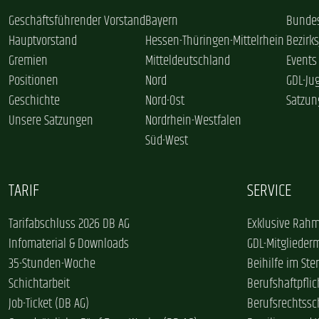
Geschäftsführender Vorstand
Bayern
Bundes
Hauptvorstand
Hessen-Thüringen-Mittelrhein
Bezirk
Gremien
Mitteldeutschland
Events
Positionen
Nord
GDL-Ju
Geschichte
Nord-Ost
Satzun
Unsere Satzungen
Nordrhein-Westfalen
Süd-West
TARIF
SERVICE
Tarifabschluss 2026 DB AG
Exklusive Rahm
Infomaterial & Downloads
GDL-Mitglieder
35-Stunden-Woche
Beihilfe im Ster
Schichtarbeit
Berufshaftpflic
Job-Ticket (DB AG)
Berufsrechtssc