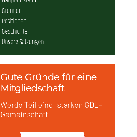
Hauptvorstand
erschaft)
Gremien
Positionen
Geschichte
che (DB AG)
tsschutz
Unsere Satzungen
r als nur Plus (DB AG)
ung
Gute Gründe für eine
Mitgliedschaft
Werde Teil einer starken GDL-
Gemeinschaft