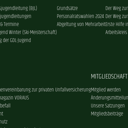
jugendleitung (BJL)
Grundsätze
Der Weg zur
sjugendleitungen
Personalratswahlen 2024
Der Weg zur
 & Termine
Abgeltung von Mehrarbeit
Erste Hilfe 
gend Winter (Ski-Meisterschaft)
Arbeitskreis
g der GDL-Jugend
MITGLIEDSCHAFT
envereinbarung zur privaten Unfallversicherung
Mitglied werden
magazin VORAUS
Änderungsmitteilu
befall
Unsere Satzungen
ht
Mitgliedsbeiträge
hutz