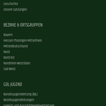
Geschichte
Unsere Satzungen
BEZIRKE & ORTSGRUPPEN
Bayern
Hessen-Thüringen-Mittelrhein
Mitteldeutschland
Nord
Nord-Ost
Nordrhein-Westfalen
Süd-West
GDL-JUGEND
Bundesjugendleitung (BJL)
Bezirksjugendleitungen
Jugend- und Auszubildendenvertretung