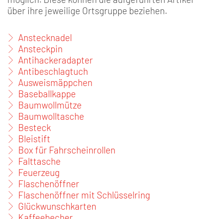
über ihre jeweilige Ortsgruppe beziehen.
Anstecknadel
Ansteckpin
Antihackeradapter
Antibeschlagtuch
Ausweismäppchen
Baseballkappe
Baumwollmütze
Baumwolltasche
Besteck
Bleistift
Box für Fahrscheinrollen
Falttasche
Feuerzeug
Flaschenöffner
Flaschenöffner mit Schlüsselring
Glückwunschkarten
Kaffeebecher