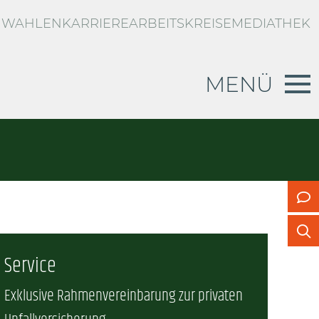
WAHLEN
KARRIERE
ARBEITSKREISE
MEDIATHEK
MENÜ
RBLICK
d
g zur privaten Unfallversicherung
n
US
Service
vertretung
Exklusive Rahmenvereinbarung zur privaten