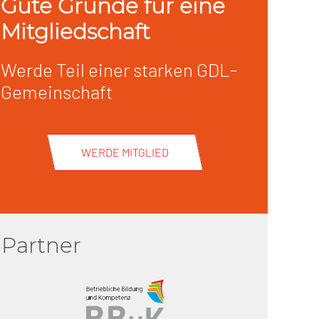
Gute Gründe für eine
Mitgliedschaft
Werde Teil einer starken GDL-
Gemeinschaft
WERDE MITGLIED
Partner