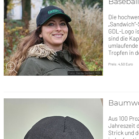
Basebal
Die hochwer
„Sandwich“-
GDL-Logo ist
sind die Ka
umlaufende 
Tropfen in d
Preis: 4,50 Euro
Foto: Gerda Seibert, GDL
Baumwo
Aus 100 Pro
Jahreszeit 
Strick und 