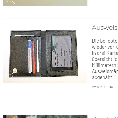
Auswei
Die beliebt
wieder verf
in drei Kar
übersichtlic
Millimetern
Ausweismäpp
abgenäht.
Preis: 2,50 Euro