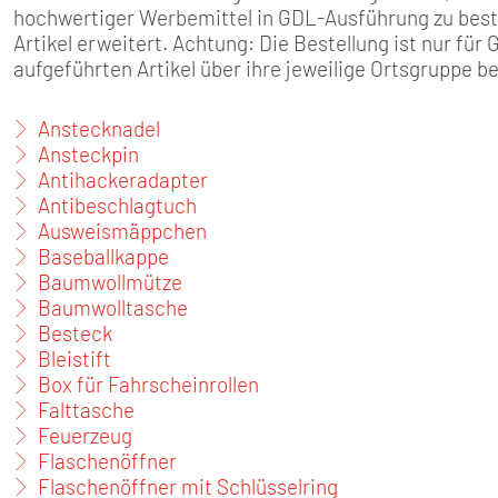
SENIOREN
hochwertiger Werbemittel in GDL-Ausführung zu best
Artikel erweitert. Achtung: Die Bestellung ist nur für
TARIF
aufgeführten Artikel über ihre jeweilige Ortsgruppe b
SERVICE
Anstecknadel
Ansteckpin
Antihackeradapter
MITGLIEDSCHAFT
Antibeschlagtuch
Ausweismäppchen
PRESSE
Baseballkappe
Baumwollmütze
Baumwolltasche
Besteck
Bleistift
Box für Fahrscheinrollen
Falttasche
Feuerzeug
Flaschenöffner
Flaschenöffner mit Schlüsselring