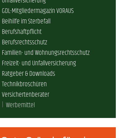
Unfallversicherung
GDL-Mitgliedermagazin VORAUS
erschaft)
Beihilfe im Sterbefall
Berufshaftpflicht
che (DB AG)
tsschutz
Berufsrechtsschutz
Familien- und Wohnungsrechtsschutz
r als nur Plus (DB AG)
ung
Freizeit- und Unfallversicherung
Ratgeber & Downloads
Technikbroschüren
Versichertenberater
Werbemittel