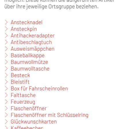
über ihre jeweilige Ortsgruppe beziehen.
Anstecknadel
Ansteckpin
Antihackeradapter
Antibeschlagtuch
Ausweismäppchen
Baseballkappe
Baumwollmütze
Baumwolltasche
Besteck
Bleistift
Box für Fahrscheinrollen
Falttasche
Feuerzeug
Flaschenöffner
Flaschenöffner mit Schlüsselring
Glückwunschkarten
Kaffeebecher