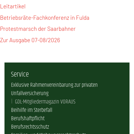
Leitartikel
Betriebsräte-Fachkonferenz in Fulda
Protestmarsch der Saarbahner
Zur Ausgabe 07-08/2026
Service
Exklusive Rahmenvereinbarung zur privaten
Unfallversicherung
GDL-Mitgliedermagazin VORAUS
Beihilfe im Sterbefall
Berufshaftpflicht
Berufsrechtsschutz