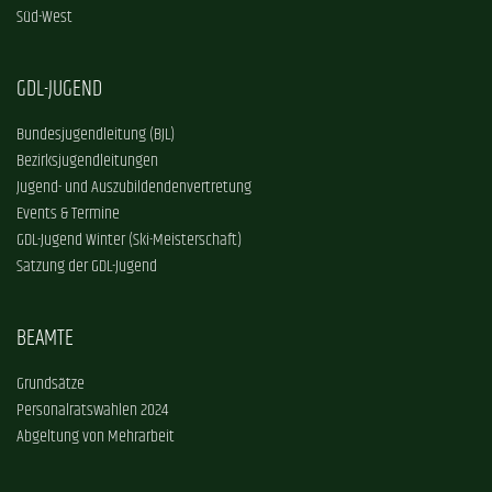
Süd-West
GDL-JUGEND
Bundesjugendleitung (BJL)
Bezirksjugendleitungen
Jugend- und Auszubildendenvertretung
Events & Termine
GDL-Jugend Winter (Ski-Meisterschaft)
Satzung der GDL-Jugend
BEAMTE
Grundsätze
Personalratswahlen 2024
Abgeltung von Mehrarbeit