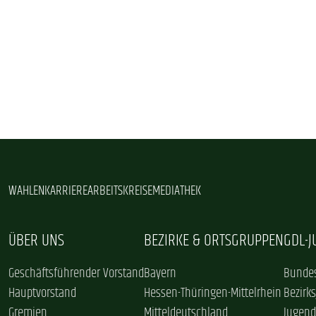
WAHLEN
KARRIERE
ARBEITSKREISE
MEDIATHEK
ÜBER UNS
BEZIRKE & ORTSGRUPPEN
GDL-
Geschäftsführender Vorstand
Bayern
Bundes
Hauptvorstand
Hessen-Thüringen-Mittelrhein
Bezirk
Gremien
Mitteldeutschland
Jugend