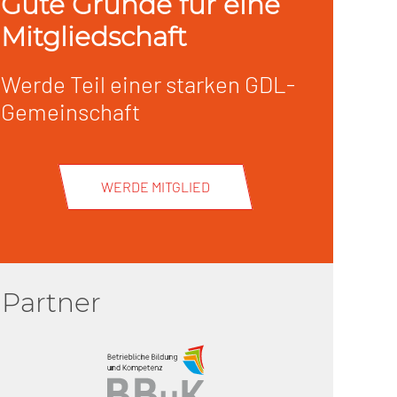
Gute Gründe für eine
Mitgliedschaft
Werde Teil einer starken GDL-
Gemeinschaft
WERDE MITGLIED
Partner