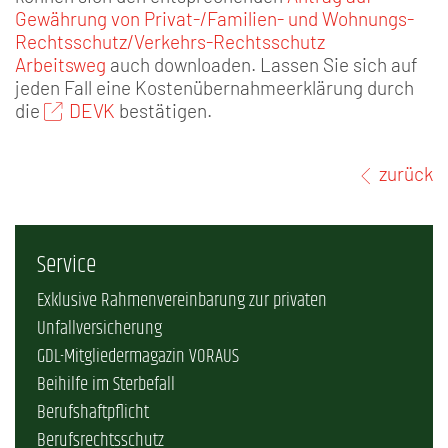
Gewährung von Privat-/Familien- und Wohnungs-
Rechtsschutz/Verkehrs-Rechtsschutz
Arbeitsweg
auch downloaden. Lassen Sie sich auf
jeden Fall eine Kostenübernahmeerklärung durch
die
DEVK
bestätigen.
zurück
Service
Exklusive Rahmenvereinbarung zur privaten
Unfallversicherung
GDL-Mitgliedermagazin VORAUS
Beihilfe im Sterbefall
Berufshaftpflicht
Berufsrechtsschutz