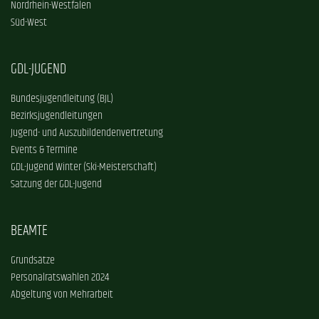
Nordrhein-Westfalen
Süd-West
GDL-JUGEND
Bundesjugendleitung (BJL)
Bezirksjugendleitungen
Jugend- und Auszubildendenvertretung
Events & Termine
GDL-Jugend Winter (Ski-Meisterschaft)
Satzung der GDL-Jugend
BEAMTE
Grundsätze
Personalratswahlen 2024
Abgeltung von Mehrarbeit