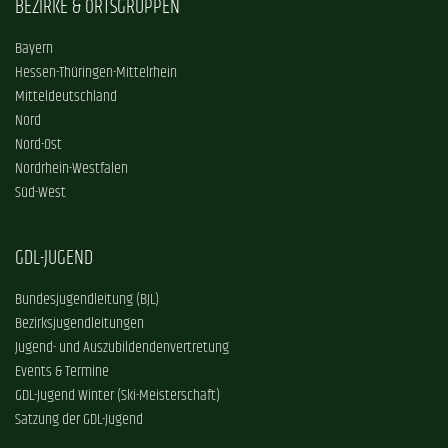
BEZIRKE & ORTSGRUPPEN
Bayern
Hessen-Thüringen-Mittelrhein
Mitteldeutschland
Nord
Nord-Ost
Nordrhein-Westfalen
Süd-West
GDL-JUGEND
Bundesjugendleitung (BJL)
Bezirksjugendleitungen
Jugend- und Auszubildendenvertretung
Events & Termine
GDL-Jugend Winter (Ski-Meisterschaft)
Satzung der GDL-Jugend