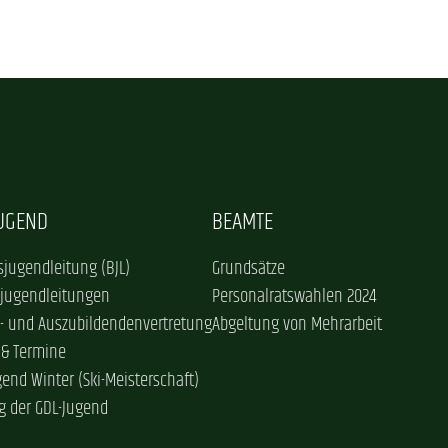
JUGEND
BEAMTE
jugendleitung (BJL)
Grundsätze
sjugendleitungen
Personalratswahlen 2024
- und Auszubildendenvertretung
Abgeltung von Mehrarbeit
 & Termine
gend Winter (Ski-Meisterschaft)
g der GDL-Jugend