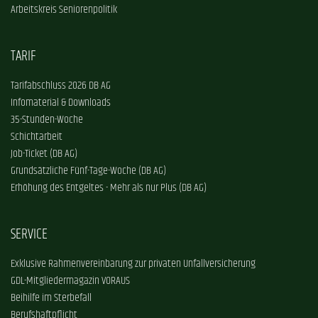
Arbeitskreis Seniorenpolitik
TARIF
Tarifabschluss 2026 DB AG
Infomaterial & Downloads
35-Stunden-Woche
Schichtarbeit
Job-Ticket (DB AG)
Grundsätzliche Fünf-Tage-Woche (DB AG)
Erhöhung des Entgeltes - Mehr als nur Plus (DB AG)
SERVICE
Exklusive Rahmenvereinbarung zur privaten Unfallversicherung
GDL-Mitgliedermagazin VORAUS
Beihilfe im Sterbefall
Berufshaftpflicht