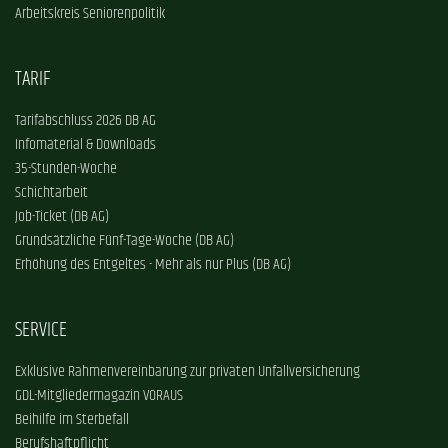
Arbeitskreis Seniorenpolitik
TARIF
Tarifabschluss 2026 DB AG
Infomaterial & Downloads
35-Stunden-Woche
Schichtarbeit
Job-Ticket (DB AG)
Grundsätzliche Fünf-Tage-Woche (DB AG)
Erhöhung des Entgeltes - Mehr als nur Plus (DB AG)
SERVICE
Exklusive Rahmenvereinbarung zur privaten Unfallversicherung
GDL-Mitgliedermagazin VORAUS
Beihilfe im Sterbefall
Berufshaftpflicht