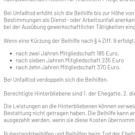
SENIOREN
Bei Unfalltod erhöht sich die Beihilfe bis zur Höhe vo
TARIF
Bestimmungen als Dienst- oder Arbeitsunfall anerkann
bei der Ausübung gewerkschaftlicher Tätigkeiten eing
SERVICE
Wenn eine Kürzung der Beihilfe nach § 4 Ziff. 9 erfolgt,
MITGLIEDSCHAFT
nach zwei Jahren Mitgliedschaft 185 Euro,
nach sieben Jahren Mitgliedschaft 235 Euro
nach zehn Jahren Mitgliedschaft 370 Euro.
PRESSE
Bei Unfalltod verdoppeln sich die Beihilfen.
Berechtigte Hinterbliebene sind 1. der Ehegatte, 2. di
Die Leistungen an die Hinterbliebenen können verweig
Bestattung nicht getragen haben. Die Beihilfe kann a
ausgezahlt werden, wenn sie diese Kosten übernomm
Ruhestandsbeihilfen und Beihilfen beim Tod der Ehe