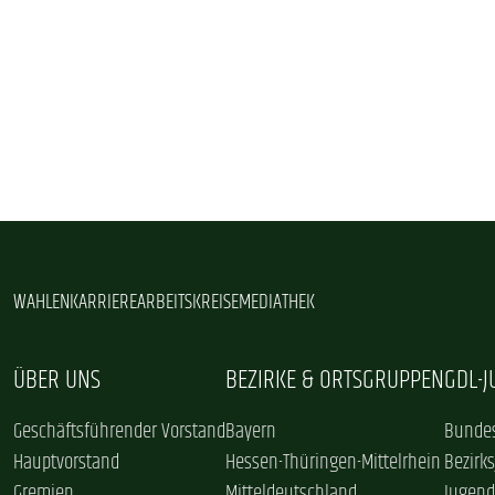
WAHLEN
KARRIERE
ARBEITSKREISE
MEDIATHEK
ÜBER UNS
BEZIRKE & ORTSGRUPPEN
GDL-
Geschäftsführender Vorstand
Bayern
Bundes
Hauptvorstand
Hessen-Thüringen-Mittelrhein
Bezirk
Gremien
Mitteldeutschland
Jugend