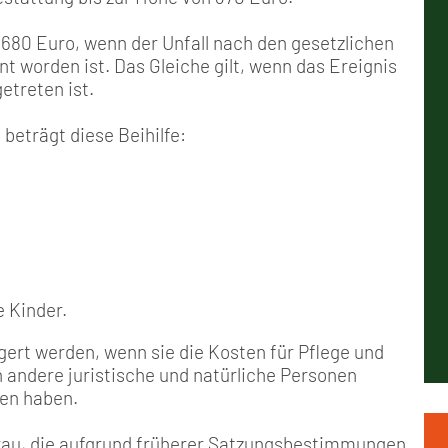
Positionen
Nord
Events & Termine
Arbeitskreis Seniorenpolitik
Schichtarbeit
Berufshaftpflicht
Mitgliedsbeiträge
n 680 Euro, wenn der Unfall nach den gesetzlichen
Geschichte
Nord-Ost
GDL-Jugend Winter (Ski-Meist
Job-Ticket (DB AG)
Berufsrechtsschutz
t worden ist. Das Gleiche gilt, wenn das Ereignis
etreten ist.
Unsere Satzungen
Nordrhein-Westfalen
Satzung der GDL-Jugend
Grundsätzliche Fünf-Tage-Wo
Familien- und Wohnungsrech
 beträgt diese Beihilfe:
Süd-West
Erhöhung des Entgeltes - Meh
Freizeit- und Unfallversicher
Ratgeber & Downloads
Technikbroschüren
e Kinder.
Versichertenberater
ert werden, wenn sie die Kosten für Pflege und
n andere juristische und natürliche Personen
en haben.
Werbemittel
frau, die aufgrund früherer Satzungsbestimmungen