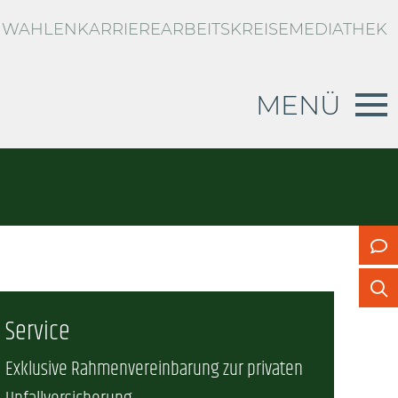
WAHLEN
KARRIERE
ARBEITSKREISE
MEDIATHEK
MENÜ
RBLICK
d
g zur privaten Unfallversicherung
n
US
Service
vertretung
Exklusive Rahmenvereinbarung zur privaten