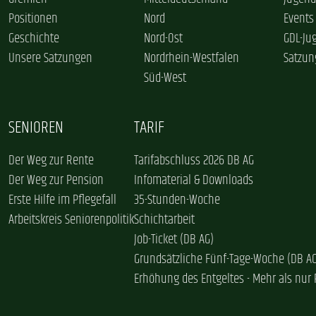
Positionen
Nord
Events
Geschichte
Nord-Ost
GDL-Ju
Unsere Satzungen
Nordrhein-Westfalen
Satzun
Süd-West
SENIOREN
TARIF
Der Weg zur Rente
Tarifabschluss 2026 DB AG
Der Weg zur Pension
Infomaterial & Downloads
Erste Hilfe im Pflegefall
35-Stunden-Woche
Arbeitskreis Seniorenpolitik
Schichtarbeit
Job-Ticket (DB AG)
Grundsätzliche Fünf-Tage-Woche (DB A
Erhöhung des Entgeltes - Mehr als nur 