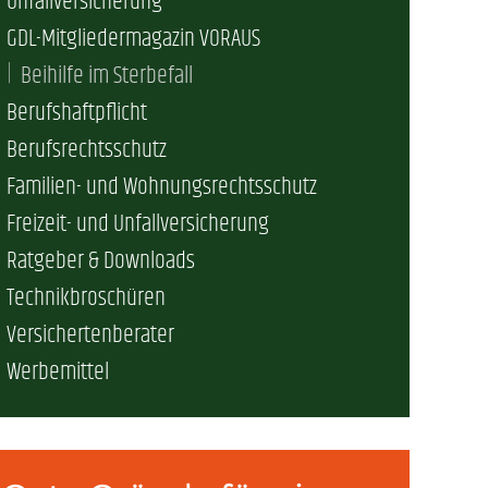
Unfallversicherung
GDL-Mitgliedermagazin VORAUS
erschaft)
Beihilfe im Sterbefall
Berufshaftpflicht
che (DB AG)
tsschutz
Berufsrechtsschutz
Familien- und Wohnungsrechtsschutz
r als nur Plus (DB AG)
ung
Freizeit- und Unfallversicherung
Ratgeber & Downloads
Technikbroschüren
Versichertenberater
Werbemittel