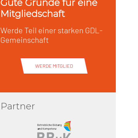
Gute Gründe für eine
Mitgliedschaft
Werde Teil einer starken GDL-
Gemeinschaft
WERDE MITGLIED
Partner