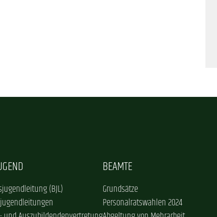
JUGEND
BEAMTE
jugendleitung (BJL)
Grundsätze
sjugendleitungen
Personalratswahlen 2024
- und Auszubildendenvertretung
Abgeltung von Mehrarbeit