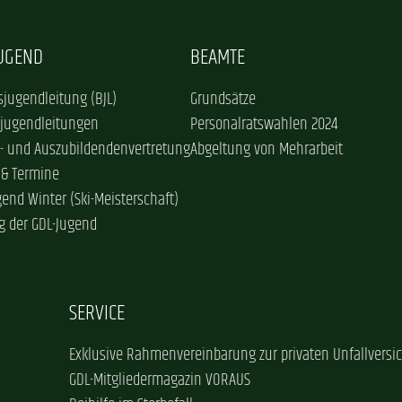
JUGEND
BEAMTE
jugendleitung (BJL)
Grundsätze
sjugendleitungen
Personalratswahlen 2024
- und Auszubildendenvertretung
Abgeltung von Mehrarbeit
 & Termine
gend Winter (Ski-Meisterschaft)
g der GDL-Jugend
SERVICE
Exklusive Rahmenvereinbarung zur privaten Unfallversi
GDL-Mitgliedermagazin VORAUS