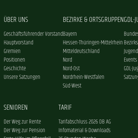
ÜBER UNS
BEZIRKE & ORTSGRUPPEN
GDL-
Geschäftsführender Vorstand
Bayern
Bundes
Hauptvorstand
Hessen-Thüringen-Mittelrhein
Bezirk
Gremien
Mitteldeutschland
Jugend
Positionen
Nord
Events
Geschichte
Nord-Ost
GDL-Ju
Unsere Satzungen
Nordrhein-Westfalen
Satzun
Süd-West
SENIOREN
TARIF
Der Weg zur Rente
Tarifabschluss 2026 DB AG
Der Weg zur Pension
Infomaterial & Downloads