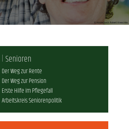
erschaft)
che (DB AG)
tsschutz
r als nur Plus (DB AG)
ung
Senioren
Der Weg zur Rente
Der Weg zur Pension
Erste Hilfe im Pflegefall
Arbeitskreis Seniorenpolitik