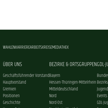
WAHLEN
KARRIERE
ARBEITSKREISE
MEDIATHEK
ÜBER UNS
BEZIRKE & ORTSGRUPPEN
GDL-
Geschäftsführender Vorstand
Bayern
Bundes
Hauptvorstand
Hessen-Thüringen-Mittelrhein
Bezirk
Gremien
Mitteldeutschland
Jugend
Positionen
Nord
Events
Geschichte
Nord-Ost
GDL-Ju