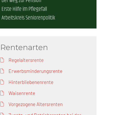
Der Weg zur Pension
Erste Hilfe im Pflegefall
erschaft)
Arbeitskreis Seniorenpolitik
che (DB AG)
tsschutz
r als nur Plus (DB AG)
ung
Rentenarten
Regelaltersrente
Erwerbsminderungsrente
Hinterbliebenenrente
Waisenrente
Vorgezogene Altersrenten