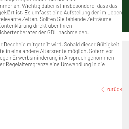
Positionen
Nord
Events & Termine
Arbeitskreis Seniorenpolitik
Schichtarbeit
Berufshaftpflicht
Mitgliedsbeiträge
r an. Wichtig dabei ist insbesondere, dass das
klärt ist. Es umfasst eine Aufstellung der im Leben
Geschichte
Nord-Ost
GDL-Jugend Winter (Ski-Meist
Job-Ticket (DB AG)
Berufsrechtsschutz
relevante Zeiten. Sollten Sie fehlende Zeiträume
Kontenklärung direkt über Ihren
sichertenberater der GDL nachmelden.
Unsere Satzungen
Nordrhein-Westfalen
Satzung der GDL-Jugend
Grundsätzliche Fünf-Tage-Wo
Familien- und Wohnungsrech
r Bescheid mitgeteilt wird. Sobald dieser Gültigkeit
Süd-West
Erhöhung des Entgeltes - Meh
Freizeit- und Unfallversicher
te in eine andere Altersrente möglich. Sofern vor
e wegen Erwerbsminderung in Anspruch genommen
der Regelaltersgrenze eine Umwandlung in die
Ratgeber & Downloads
Technikbroschüren
zurück
Versichertenberater
Werbemittel