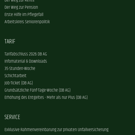
Der Weg zur Rente
Der Weg zur Pension
Erste Hilfe im Pflegefall
Arbeitskreis Seniorenpolitik
TARIF
Tarifabschluss 2026 DB AG
Infomaterial & Downloads
35-Stunden-Woche
Schichtarbeit
Job-Ticket (DB AG)
Grundsätzliche Fünf-Tage-Woche (DB AG)
Erhöhung des Entgeltes - Mehr als nur Plus (DB AG)
SERVICE
Exklusive Rahmenvereinbarung zur privaten Unfallversicherung