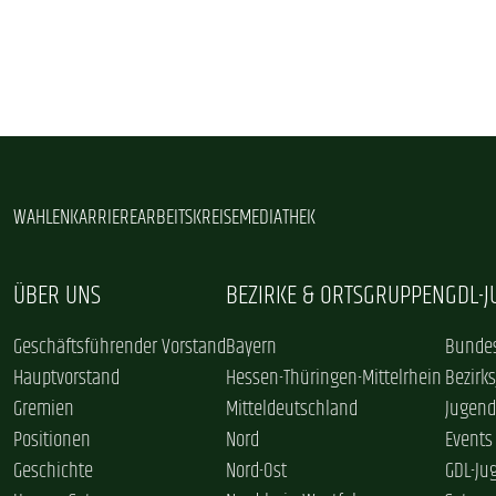
WAHLEN
KARRIERE
ARBEITSKREISE
MEDIATHEK
ÜBER UNS
BEZIRKE & ORTSGRUPPEN
GDL-
Geschäftsführender Vorstand
Bayern
Bundes
Hauptvorstand
Hessen-Thüringen-Mittelrhein
Bezirk
Gremien
Mitteldeutschland
Jugend
Positionen
Nord
Events
Geschichte
Nord-Ost
GDL-Ju