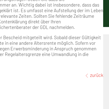
Positionen
Nord
Events & Termine
Arbeitskreis Seniorenpolitik
Schichtarbeit
Berufshaftpflicht
Mitgliedsbeiträge
r an. Wichtig dabei ist insbesondere, dass das
klärt ist. Es umfasst eine Aufstellung der im Leben
Geschichte
Nord-Ost
GDL-Jugend Winter (Ski-Meist
Job-Ticket (DB AG)
Berufsrechtsschutz
relevante Zeiten. Sollten Sie fehlende Zeiträume
Kontenklärung direkt über Ihren
sichertenberater der GDL nachmelden.
Unsere Satzungen
Nordrhein-Westfalen
Satzung der GDL-Jugend
Grundsätzliche Fünf-Tage-Wo
Familien- und Wohnungsrech
r Bescheid mitgeteilt wird. Sobald dieser Gültigkeit
Süd-West
Erhöhung des Entgeltes - Meh
Freizeit- und Unfallversicher
te in eine andere Altersrente möglich. Sofern vor
e wegen Erwerbsminderung in Anspruch genommen
der Regelaltersgrenze eine Umwandlung in die
Ratgeber & Downloads
Technikbroschüren
zurück
Versichertenberater
Werbemittel