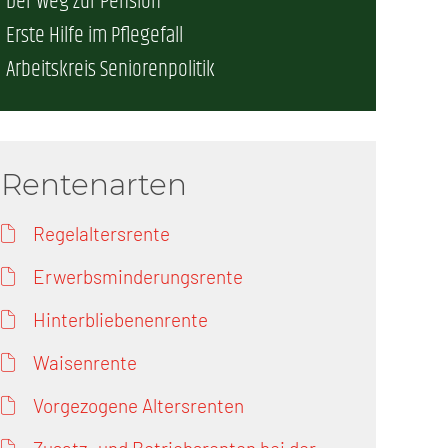
Der Weg zur Pension
Erste Hilfe im Pflegefall
erschaft)
Arbeitskreis Seniorenpolitik
che (DB AG)
tsschutz
r als nur Plus (DB AG)
ung
Rentenarten
Regelaltersrente
Erwerbsminderungsrente
Hinterbliebenenrente
Waisenrente
Vorgezogene Altersrenten