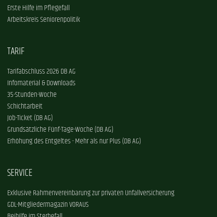
Erste Hilfe im Pflegefall
Arbeitskreis Seniorenpolitik
TARIF
Tarifabschluss 2026 DB AG
Infomaterial & Downloads
35-Stunden-Woche
Schichtarbeit
Job-Ticket (DB AG)
Grundsätzliche Fünf-Tage-Woche (DB AG)
Erhöhung des Entgeltes - Mehr als nur Plus (DB AG)
SERVICE
Exklusive Rahmenvereinbarung zur privaten Unfallversicherung
GDL-Mitgliedermagazin VORAUS
Beihilfe im Sterbefall