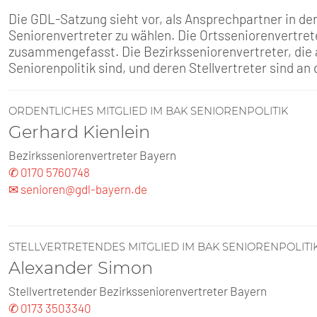
SENIOREN
Die GDL-Satzung sieht vor, als Ansprechpartner in de
Seniorenvertreter zu wählen. Die Ortsseniorenvertret
TARIF
zusammengefasst. Die Bezirksseniorenvertreter, die 
Seniorenpolitik sind, und deren Stellvertreter sind a
SERVICE
ORDENTLICHES MITGLIED IM BAK SENIORENPOLITIK
MITGLIEDSCHAFT
Gerhard Kienlein
Bezirksseniorenvertreter Bayern
PRESSE
✆ 0170 5760748
✉ senioren@gdl-bayern.de
STELLVERTRETENDES MITGLIED IM BAK SENIORENPOLITI
Alexander Simon
Stellvertretender Bezirksseniorenvertreter Bayern
✆ 0173 3503340