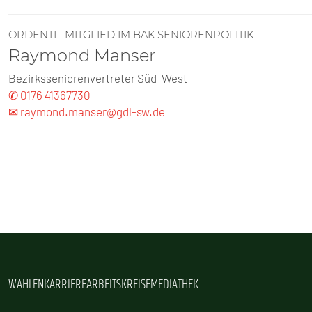
ORDENTL. MITGLIED IM BAK SENIORENPOLITIK
Raymond Manser
Bezirksseniorenvertreter Süd-West
✆ 0176 41367730
✉ raymond.manser@gdl-sw.de
WAHLEN
KARRIERE
ARBEITSKREISE
MEDIATHEK