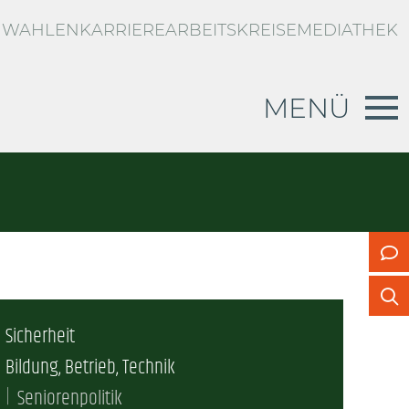
WAHLEN
KARRIERE
ARBEITSKREISE
MEDIATHEK
MENÜ
RBLICK
d
g zur privaten Unfallversicherung
n
US
Sicherheit
vertretung
Bildung, Betrieb, Technik
Seniorenpolitik