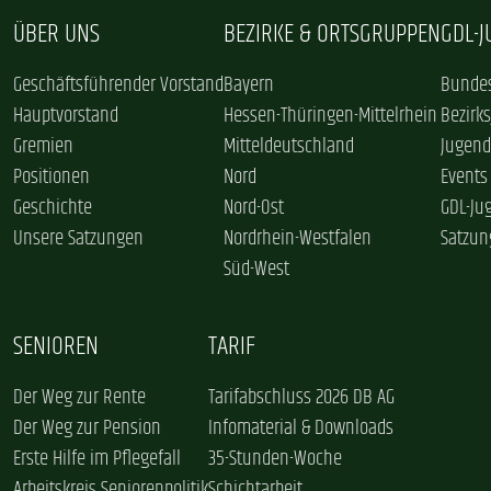
ÜBER UNS
BEZIRKE & ORTSGRUPPEN
GDL-
Geschäftsführender Vorstand
Bayern
Bundes
Hauptvorstand
Hessen-Thüringen-Mittelrhein
Bezirk
Gremien
Mitteldeutschland
Jugend
Positionen
Nord
Events
Geschichte
Nord-Ost
GDL-Ju
Unsere Satzungen
Nordrhein-Westfalen
Satzun
Süd-West
SENIOREN
TARIF
Der Weg zur Rente
Tarifabschluss 2026 DB AG
Der Weg zur Pension
Infomaterial & Downloads
Erste Hilfe im Pflegefall
35-Stunden-Woche
Arbeitskreis Seniorenpolitik
Schichtarbeit