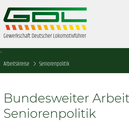
Gewerkschaft Deutscher Lokomotivführer
Arbeitskreise
ÜBER UNS
Seniorenpolitik
BEZIRKE & ORTSGRUPPEN
Bundesweiter Arbeit
GDL-JUGEND
Seniorenpolitik
BEAMTE