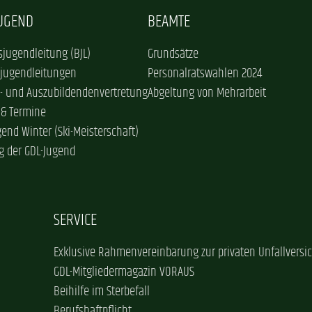
JUGEND
BEAMTE
jugendleitung (BJL)
Grundsätze
sjugendleitungen
Personalratswahlen 2024
- und Auszubildendenvertretung
Abgeltung von Mehrarbeit
 & Termine
gend Winter (Ski-Meisterschaft)
g der GDL-Jugend
SERVICE
Exklusive Rahmenvereinbarung zur privaten Unfallversi
GDL-Mitgliedermagazin VORAUS
Beihilfe im Sterbefall
Berufshaftpflicht