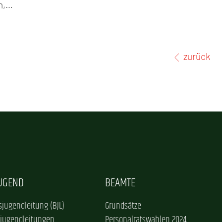
en,…
zurück
JUGEND
BEAMTE
jugendleitung (BJL)
Grundsätze
sjugendleitungen
Personalratswahlen 2024