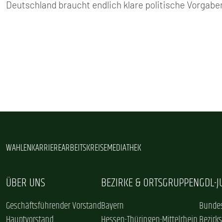
Deutschland braucht endlich klare politische Vorgab
WAHLEN
KARRIERE
ARBEITSKREISE
MEDIATHEK
ÜBER UNS
BEZIRKE & ORTSGRUPPEN
GDL-
Geschäftsführender Vorstand
Bayern
Bundes
Hauptvorstand
Hessen-Thüringen-Mittelrhein
Bezirk