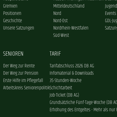
Gremien
Mitteldeutschland
Jugend
Positionen
Nord
Events
Geschichte
Nord-Ost
GDL-Ju
Unsere Satzungen
Nordrhein-Westfalen
Satzun
Süd-West
SENIOREN
TARIF
Der Weg zur Rente
Tarifabschluss 2026 DB AG
Der Weg zur Pension
Infomaterial & Downloads
Erste Hilfe im Pflegefall
35-Stunden-Woche
Arbeitskreis Seniorenpolitik
Schichtarbeit
Job-Ticket (DB AG)
Grundsätzliche Fünf-Tage-Woche (DB A
Erhöhung des Entgeltes - Mehr als nur 