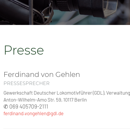
SENIOREN
TARIF
SERVICE
Presse
MITGLIEDSCHAFT
PRESSE
Ferdinand von Gehlen
PRESSESPRECHER
Gewerkschaft Deutscher Lokomotivführer (GDL), Verwaltungs
Anton-Wilhelm-Amo Str. 59, 10117 Berlin
✆ 069 405709-2111
ferdinand.vongehlen@gdl.de