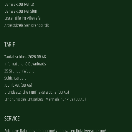
Der Weg zur Rente
Der Weg zur Pension
Erste Hilfe im Pflegefall
Arbeitskreis Seniorenpolitik
TARIF
Tarifabschluss 2026 DB AG
Infomaterial & Downloads
35-Stunden-Woche
Schichtarbeit
Job-Ticket (DB AG)
Grundsätzliche Fünf-Tage-Woche (DB AG)
Erhöhung des Entgeltes - Mehr als nur Plus (DB AG)
SERVICE
Exklusive Rahmenvereinbarung zur privaten Unfallversicherung