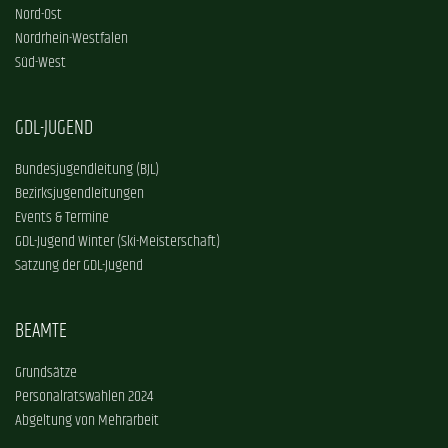
Nord-Ost
Nordrhein-Westfalen
Süd-West
GDL-JUGEND
Bundesjugendleitung (BJL)
Bezirksjugendleitungen
Events & Termine
GDL-Jugend Winter (Ski-Meisterschaft)
Satzung der GDL-Jugend
BEAMTE
Grundsätze
Personalratswahlen 2024
Abgeltung von Mehrarbeit