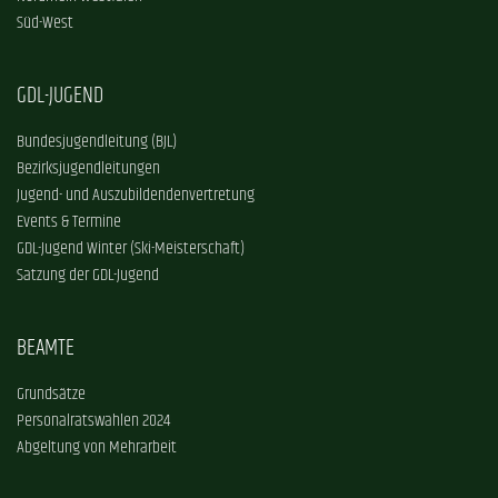
Süd-West
GDL-JUGEND
Bundesjugendleitung (BJL)
Bezirksjugendleitungen
Jugend- und Auszubildendenvertretung
Events & Termine
GDL-Jugend Winter (Ski-Meisterschaft)
Satzung der GDL-Jugend
BEAMTE
Grundsätze
Personalratswahlen 2024
Abgeltung von Mehrarbeit