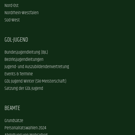
Nord-Ost
Nordrhein-Westfalen
Süd-West
GDL-JUGEND
Bundesjugendleitung (BJL)
Bezirksjugendleitungen
Jugend- und Auszubildendenvertretung
Events & Termine
GDL-Jugend Winter (Ski-Meisterschaft)
Satzung der GDL-Jugend
BEAMTE
Grundsätze
Personalratswahlen 2024