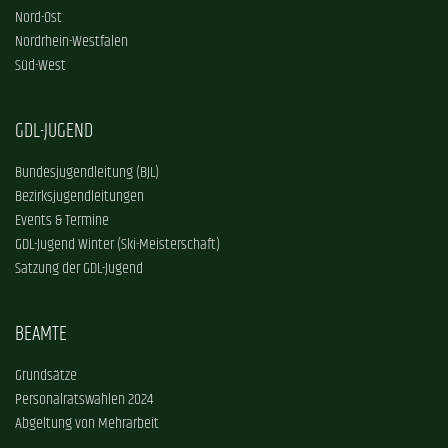
Nord-Ost
Nordrhein-Westfalen
Süd-West
GDL-JUGEND
Bundesjugendleitung (BJL)
Bezirksjugendleitungen
Events & Termine
GDL-Jugend Winter (Ski-Meisterschaft)
Satzung der GDL-Jugend
BEAMTE
Grundsätze
Personalratswahlen 2024
Abgeltung von Mehrarbeit